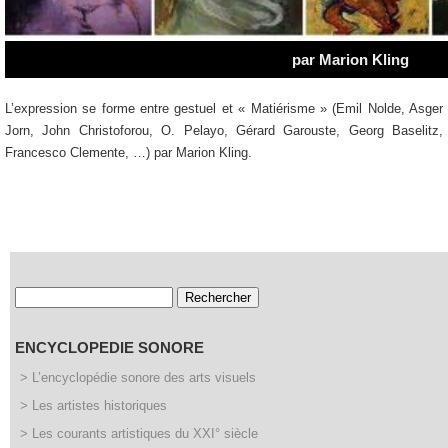
L’expression se forme entre gestuel et « Matiérisme » (Emil Nolde, Asger
Jorn, John Christoforou, O. Pelayo, Gérard Garouste, Georg Baselitz,
Francesco Clemente, …) par Marion Kling.
Rechercher :
ENCYCLOPEDIE SONORE
> L’encyclopédie sonore des arts visuels
> Les artistes historiques
> Les courants artistiques du XXI° siècle