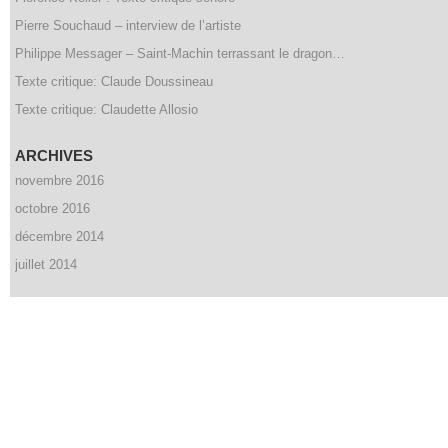
Pierre Souchaud – interview de l’artiste
Philippe Messager – Saint-Machin terrassant le dragon…
Texte critique: Claude Doussineau
Texte critique: Claudette Allosio
ARCHIVES
novembre 2016
octobre 2016
décembre 2014
juillet 2014