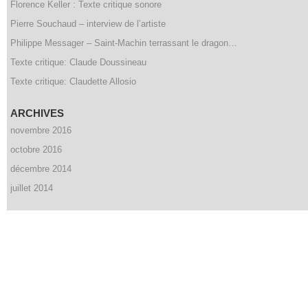
Florence Keller : Texte critique sonore
Pierre Souchaud – interview de l’artiste
Philippe Messager – Saint-Machin terrassant le dragon…
Texte critique: Claude Doussineau
Texte critique: Claudette Allosio
ARCHIVES
novembre 2016
octobre 2016
décembre 2014
juillet 2014